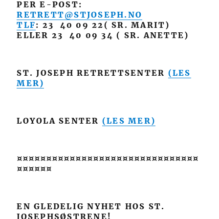
PER E-POST:
RETRETT@STJOSEPH.NO
TLF
: 23 40 09 22( SR. MARIT)
ELLER 23 40 09 34 ( SR. ANETTE)
ST. JOSEPH RETRETTSENTER
(LES
MER)
LOYOLA SENTER
(LES MER)
¤¤¤¤¤¤¤¤¤¤¤¤¤¤¤¤¤¤¤¤¤¤¤¤¤¤¤¤¤¤¤
¤¤¤¤¤¤
EN GLEDELIG NYHET HOS ST.
JOSEPHSØSTRENE!