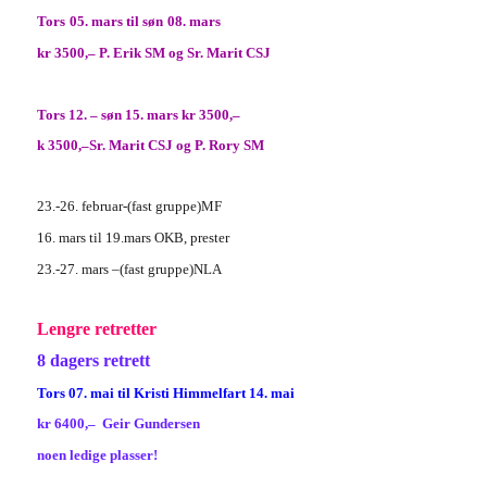
Tor
s
05
. mars til
søn
08.
mars
kr 3500,–
P. Erik SM
og
Sr. Marit CSJ
Tor
s
12
.
–
s
øn
15. mars
kr 3500,–
k 3500,–Sr.
Marit
CSJ
og
P. Rory
S
M
23.-26. februar-(fast gruppe)MF
16. mars til 19.mars OKB, prester
2
3.-2
7
. mars –
(fast gruppe)NLA
Lengre retretter
8 dagers
retrett
Tor
s
07. mai
til
K
ri
sti Himmelfart
14.
mai
kr
64
00
,–
Geir Gundersen
noen ledige plasser!