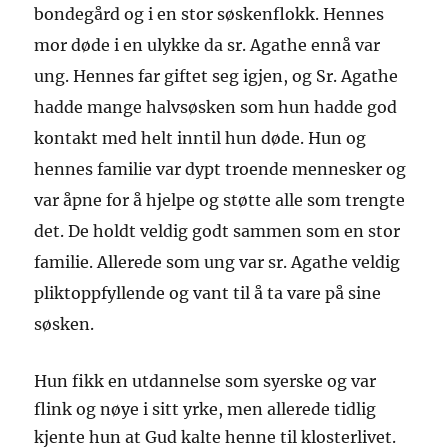
bondegård og
i en stor søskenflokk.
Hennes
mor døde
i en
ulykke
da sr. Agathe en
nå
var
ung.
H
ennes far gifte
t
seg igjen,
og
S
r. Agathe
hadde
mange
halvsøsken som hun hadde
god
kontakt med helt
inntil
hun døde. Hun og
hennes familie var dypt troen
d
e mennesker og
var
å
p
ne
for å hjelpe og støtte alle som trengte
det. De holdt vel
d
ig godt sammen som
en
sto
r
familie.
Allerede som ung var
sr. Agathe
veldig
pliktoppfyllende og vant til å ta vare på sine
søsken.
Hun fikk en utdannelse som syerske og var
flink og nøye i sitt yrke, men allerede tidlig
kjente hun at Gud kalte henne til klosterlivet.