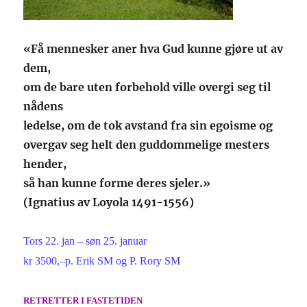
«Få mennesker aner hva Gud kunne gjøre
ut av
dem,
om de bare uten forbehold ville
overgi seg til
nådens
ledelse, om de tok av
stand fra sin egoisme og
overgav seg helt
den guddommelige mesters
hender,
så han
kunne forme deres sjeler.»
(Ignatius av Loyola 1491-1556)
Tor
s
2
2
.
jan
–
s
øn
25. januar
kr
3
5
00,–
p. Erik SM
og
P. Rory SM
RETRETTER I FASTETIDEN