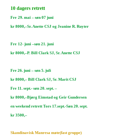
10 dagers retrett
Fre
2
9
.
mai
–
s
øn
07
juni
k
r
8
000,–
Sr. Anette CSJ
og
Jeanine R. Ruyter
Fre
12- juni
–
s
øn
21. juni
kr
8
000,–
P. Bill Clark
SJ,
Sr. Anette
CSJ
Fre 26. juni – søn 5. juli
kr 8000,– Bill Clark SJ, Sr. Marit CSJ
Fre 11. sept.- søn 20. sept. –
kr 8000,–Bjørg Eimstad og Geir Gundersen
en weekend retrett Tors 17.sept.-Søn 20. sept.
kr 3500,–
Skandinavisk Manresa møte(fast gruppe)