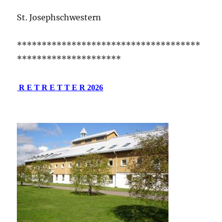
St. Josephschwestern
*************************************
*********************
R E T R E T T E R 20
2
6