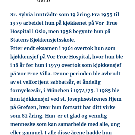
OSLO
Sr. Sylvia inntrådte som 19 åring.Fra 1955 til
1979 arbeidet hun på kjøkkenet på Vor Frue
Hospital i Oslo, men 1958 begynte hun på
Statens Kjøkkensjefsskole.
Etter endt eksamen i 1961 overtok hun som
kjøkkensjef på Vor Frue Hospital, hvor hun ble
i 18 år før hun i 1979 overtok som kjøkkensjef
på Vor Frue Villa. Denne perioden ble avbrudt
av et velfortjent sabbatsår, et åndelig
fornyelsesår, i München i 1974/75. I 1985 ble
hun kjøkkensjef ved st. Josephsøstrenes Hjem
på Grefsen, hvor hun fortsatt har ditt virke
som 82 åring. Hun er et glad og vennlig
menneske som kan samarbeide med alle, ung
eller gammel. I alle disse årene hadde hun