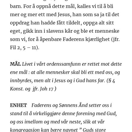
barn. For å oppnå dette mål, kalles vi til å bli
mer og mer ett med Jesus, han som sa ja til det
oppdrag han hadde fått tildelt, oppga alt sitt
eget, gikk inn i slavens kår og ble et menneske
som vi, for å åpenbare Faderens kjærlighet (jfr.
Fil 2, 5 – 11).
MÅL
Livet i vårt ordenssamfunn er rettet mot dette
ene mål : at alle mennesker skal bli ett med oss, og
innbyrdes, men alt i Jesus og i Gud hans far. (§ 4
Konst. og jfr. Joh 17
)
ENHET
Faderens og Sønnens Ånd setter oss i
stand til å virkeliggjøre denne forening med Gud,
og oss imellom og med vår neste, slik at vår
kongregasjon kan bære navnet ” Guds store