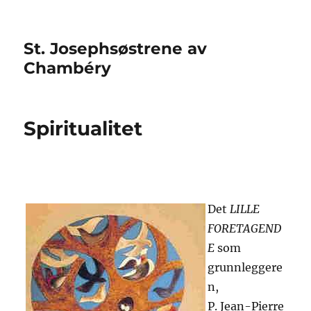
St. Josephsøstrene av
Chambéry
Spiritualitet
Det
LILLE
FORETAGEND
E
som
grunnleggere
n,
P. Jean-Pierre